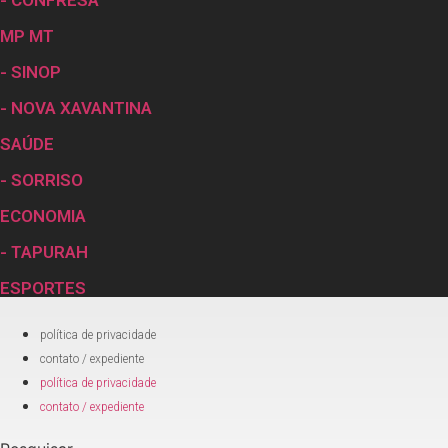
MP MT
- SINOP
- NOVA XAVANTINA
SAÚDE
- SORRISO
ECONOMIA
- TAPURAH
ESPORTES
política de privacidade
contato / expediente
política de privacidade
contato / expediente