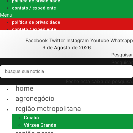
Ir
política de privacidade
para
contato / expediente
o
Menu
conteúdo
política de privacidade
contato / expediente
Facebook
Twitter
Instagram
Youtube
Whatsapp
9 de Agosto de 2026
Pesquisar
Pesquisar
Feche esta caixa de pesquisa.
home
agronegócio
região metropolitana
Cuiabá
Várzea Grande