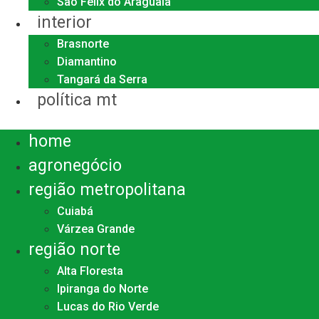
São Félix do Araguaia
interior
Brasnorte
Diamantino
Tangará da Serra
política mt
Menu
home
agronegócio
região metropolitana
Cuiabá
Várzea Grande
região norte
Alta Floresta
Ipiranga do Norte
Lucas do Rio Verde