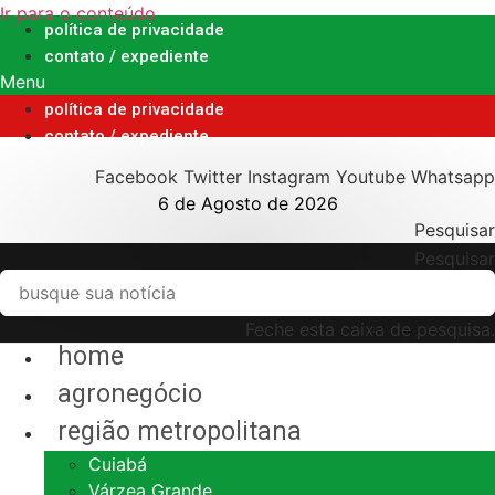
Ir para o conteúdo
política de privacidade
contato / expediente
Menu
política de privacidade
contato / expediente
Facebook
Twitter
Instagram
Youtube
Whatsapp
6 de Agosto de 2026
Pesquisar
Pesquisar
Feche esta caixa de pesquisa.
home
agronegócio
região metropolitana
Cuiabá
Várzea Grande