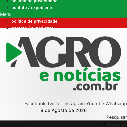
Ir
política de privacidade
para
contato / expediente
o
Menu
conteúdo
política de privacidade
contato / expediente
Facebook
Twitter
Instagram
Youtube
Whatsapp
9 de Agosto de 2026
Pesquisar
Pesquisar