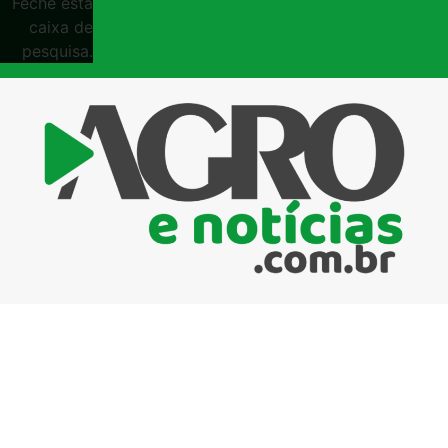
Feche esta
caixa de
pesquisa.