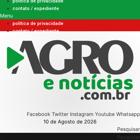
Ir
política de privacidade
para
contato / expediente
o
Menu
conteúdo
política de privacidade
contato / expediente
Facebook
Twitter
Instagram
Youtube
Whatsapp
10 de Agosto de 2026
Pesquisar
Pesquisar