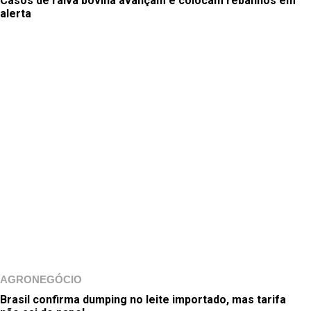
Casos de raiva bovina avançam e colocam rebanhos em
alerta
AGRONEGÓCIO
Brasil confirma dumping no leite importado, mas tarifa