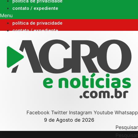
Ir
política de privacidade
para
contato / expediente
o
Menu
conteúdo
política de privacidade
contato / expediente
Facebook
Twitter
Instagram
Youtube
Whatsapp
9 de Agosto de 2026
Pesquisar
Pesquisar