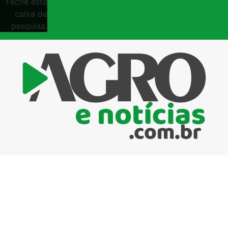
Feche esta
caixa de
pesquisa.