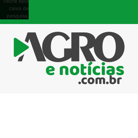
Feche esta
caixa de
pesquisa.