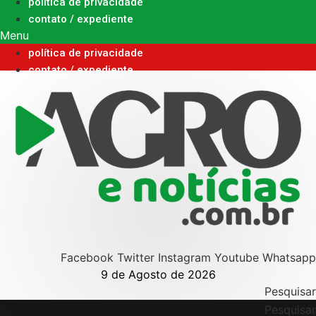
Ir
política de privacidade
para
contato / expediente
o
Menu
conteúdo
política de privacidade
contato / expediente
Facebook
Twitter
Instagram
Youtube
Whatsapp
9 de Agosto de 2026
Pesquisar
Pesquisar