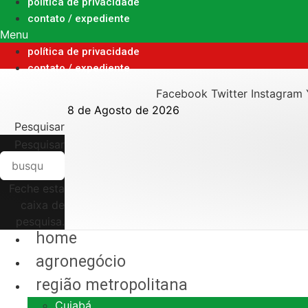
Ir
política de privacidade
para
contato / expediente
o
Menu
conteúdo
política de privacidade
contato / expediente
Facebook
Twitter
Instagram
8 de Agosto de 2026
Pesquisar
Pesquisar
Feche esta
caixa de
pesquisa.
home
agronegócio
região metropolitana
Cuiabá