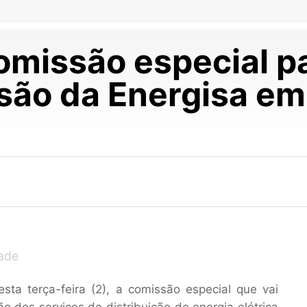
missão especial pa
são da Energisa e
dade
sta terça-feira (2), a comissão especial que vai