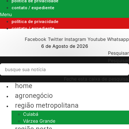
Ir
política de privacidade
para
contato / expediente
o
Menu
conteúdo
política de privacidade
contato / expediente
Facebook
Twitter
Instagram
Youtube
Whatsapp
6 de Agosto de 2026
Pesquisar
Pesquisar
Feche esta caixa de pesquisa.
home
agronegócio
região metropolitana
Cuiabá
Várzea Grande