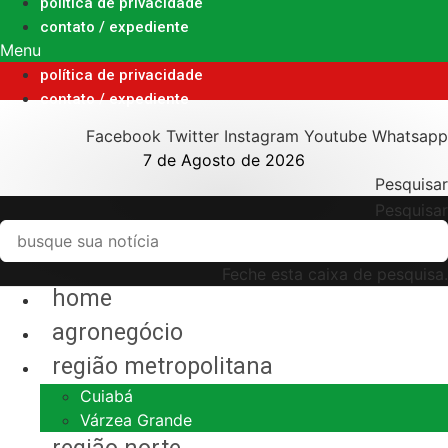
Ir
política de privacidade
para
contato / expediente
o
Menu
conteúdo
política de privacidade
contato / expediente
Facebook
Twitter
Instagram
Youtube
Whatsapp
7 de Agosto de 2026
Pesquisar
Pesquisar
Feche esta caixa de pesquisa.
home
agronegócio
região metropolitana
Cuiabá
Várzea Grande