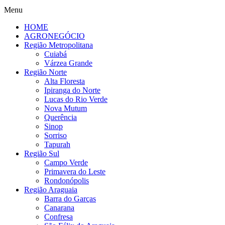
Menu
HOME
AGRONEGÓCIO
Região Metropolitana
Cuiabá
Várzea Grande
Região Norte
Alta Floresta
Ipiranga do Norte
Lucas do Rio Verde
Nova Mutum
Querência
Sinop
Sorriso
Tapurah
Região Sul
Campo Verde
Primavera do Leste
Rondonópolis
Região Araguaia
Barra do Garças
Canarana
Confresa