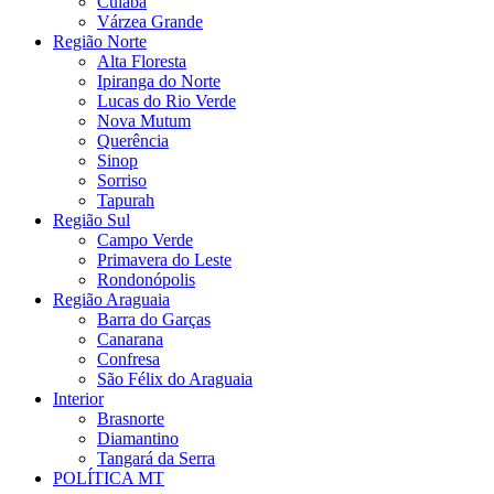
Cuiabá
Várzea Grande
Região Norte
Alta Floresta
Ipiranga do Norte
Lucas do Rio Verde
Nova Mutum
Querência
Sinop
Sorriso
Tapurah
Região Sul
Campo Verde
Primavera do Leste
Rondonópolis
Região Araguaia
Barra do Garças
Canarana
Confresa
São Félix do Araguaia
Interior
Brasnorte
Diamantino
Tangará da Serra
POLÍTICA MT