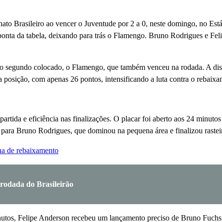
ato Brasileiro ao vencer o Juventude por 2 a 0, neste domingo, no Est
onta da tabela, deixando para trás o Flamengo. Bruno Rodrigues e Feli
o segundo colocado, o Flamengo, que também venceu na rodada. A disput
 posição, com apenas 26 pontos, intensificando a luta contra o rebaixa
rtida e eficiência nas finalizações. O placar foi aberto aos 24 minutos
ara Bruno Rodrigues, que dominou na pequena área e finalizou rasteir
na de rebaixamento
 rodada do Brasileirão
tos, Felipe Anderson recebeu um lançamento preciso de Bruno Fuchs. O