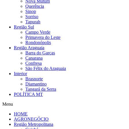
Nova Mutum
Querência
Sinop
Sorriso
Tapurah
Região Sul
Campo Verde
Primavera do Leste
Rondonópolis
Região Araguaia
Barra do Garças
Canarana
Confresa
São Félix do Araguaia
Interior
Brasnorte
Diamantino
Tangará da Serra
POLÍTICA MT
Menu
HOME
AGRONEGÓCIO
Região Metropolitana