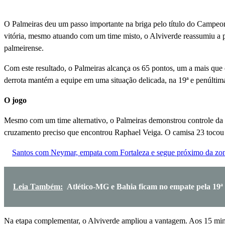
O Palmeiras deu um passo importante na briga pelo título do Campeon
vitória, mesmo atuando com um time misto, o Alviverde reassumiu a p
palmeirense.
Com este resultado, o Palmeiras alcança os 65 pontos, um a mais que 
derrota mantém a equipe em uma situação delicada, na 19ª e penúltima
O jogo
Mesmo com um time alternativo, o Palmeiras demonstrou controle da pa
cruzamento preciso que encontrou Raphael Veiga. O camisa 23 tocou p
Santos com Neymar, empata com Fortaleza e segue próximo da zo
Leia Também:
Atlético-MG e Bahia ficam no empate pela 19ª
Na etapa complementar, o Alviverde ampliou a vantagem. Aos 15 minu