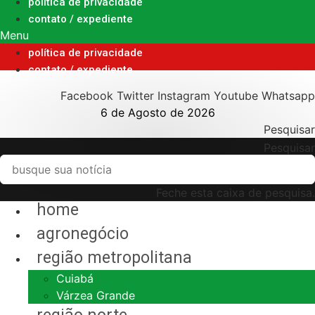
Ir
política de privacidade
para
contato / expediente
o
Menu
conteúdo
política de privacidade
contato / expediente
Facebook
Twitter
Instagram
Youtube
Whatsapp
6 de Agosto de 2026
Pesquisar
Pesquisar
Feche esta caixa de pesquisa.
home
agronegócio
região metropolitana
Cuiabá
Várzea Grande