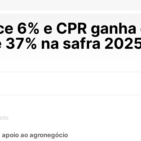
esce 6% e CPR ganh
e 37% na safra 202
dade
a apoio ao agronegócio