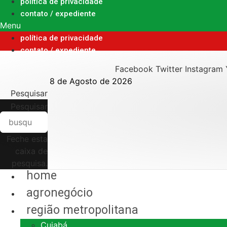
Ir
política de privacidade
para
contato / expediente
o
Menu
conteúdo
política de privacidade
contato / expediente
Facebook
Twitter
Instagram
8 de Agosto de 2026
Pesquisar
Pesquisar
Feche esta
caixa de
pesquisa.
home
agronegócio
região metropolitana
Cuiabá