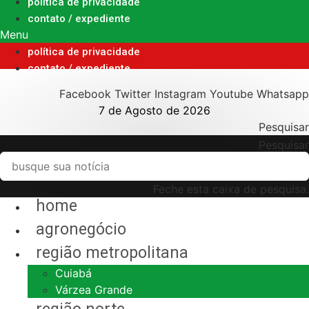
Ir
política de privacidade
para
contato / expediente
o
Menu
conteúdo
política de privacidade
contato / expediente
Facebook
Twitter
Instagram
Youtube
Whatsapp
7 de Agosto de 2026
Pesquisar
Pesquisar
Feche esta caixa de pesquisa.
home
agronegócio
região metropolitana
Cuiabá
Várzea Grande