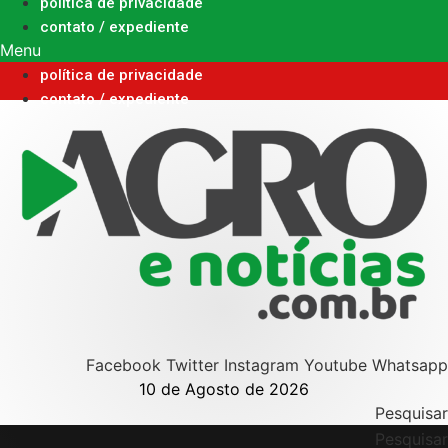
Ir
política de privacidade
para
contato / expediente
o
Menu
conteúdo
política de privacidade
contato / expediente
Facebook
Twitter
Instagram
Youtube
Whatsapp
10 de Agosto de 2026
Pesquisar
Pesquisar