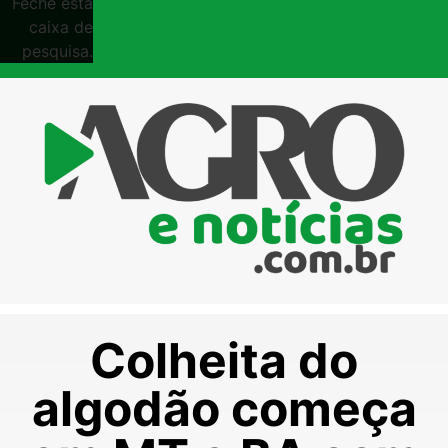
Feche esta
caixa de
pesquisa.
Colheita do
algodão começa