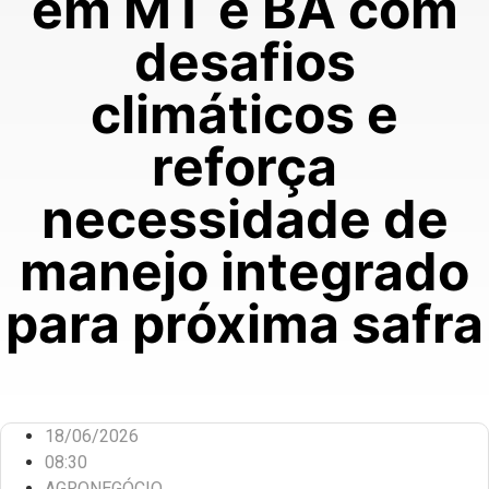
em MT e BA com
desafios
climáticos e
reforça
necessidade de
manejo integrado
para próxima safra
18/06/2026
08:30
AGRONEGÓCIO