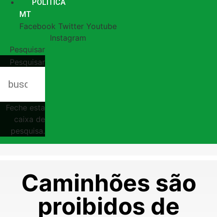
POLÍTICA
MT
Facebook
Twitter
Youtube
Instagram
Pesquisar
Pesquisar
Feche esta
caixa de
pesquisa.
Caminhões são
proibidos de