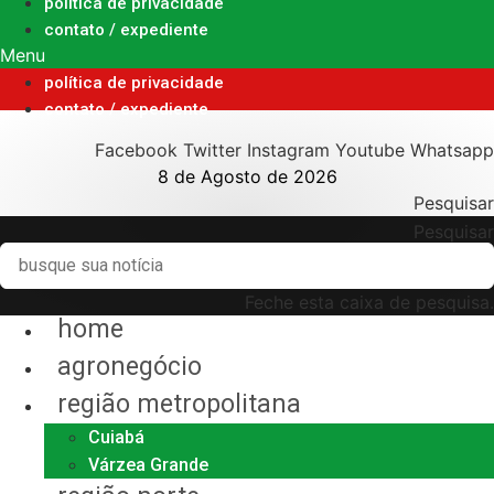
Ir
política de privacidade
para
contato / expediente
o
Menu
conteúdo
política de privacidade
contato / expediente
Facebook
Twitter
Instagram
Youtube
Whatsapp
8 de Agosto de 2026
Pesquisar
Pesquisar
Feche esta caixa de pesquisa.
home
agronegócio
região metropolitana
Cuiabá
Várzea Grande