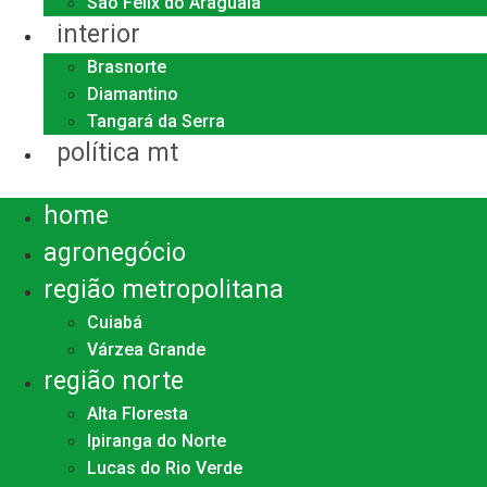
São Félix do Araguaia
interior
Brasnorte
Diamantino
Tangará da Serra
política mt
Menu
home
agronegócio
região metropolitana
Cuiabá
Várzea Grande
região norte
Alta Floresta
Ipiranga do Norte
Lucas do Rio Verde